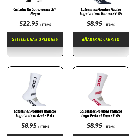
T
Calcetin De Compresion 3/4
Calcetines Hombre Azules
Negro
Logo Vertical Blanco39-45
O
$
22.95
$
8.95
E
T
+ ITBMS
+ ITBMS
S
I
SELECCIONAR OPCIONES
AÑADIR AL CARRITO
T
E
E
N
P
E
R
M
O
Ú
D
L
U
T
C
I
T
P
Calcetines Hombre Blancos
Calcetines Hombre Blancos
Logo Vertical Azul 39-45
Logo Vertical Rojo 39-45
O
L
$
8.95
$
8.95
T
E
+ ITBMS
+ ITBMS
I
S