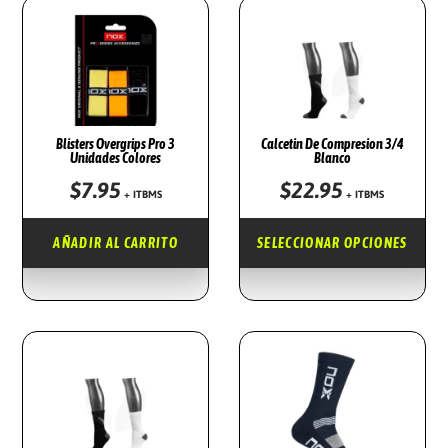
G
N
A
I
C
D
I
O
Ó
Blisters Overgrips Pro 3
Calcetin De Compresion 3/4
Unidades Colores
Blanco
N
$
7.95
$
22.95
E
+ ITBMS
+ ITBMS
S
AÑADIR AL CARRITO
SELECCIONAR OPCIONES
T
E
P
R
O
D
U
C