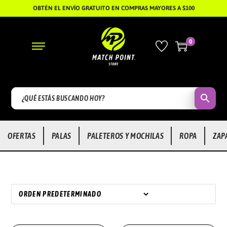
OBTÉN EL ENVÍO GRATUITO EN COMPRAS MAYORES A $100
0
S
S
A
A
L
L
T
T
A
A
R
R
OFERTAS
PALAS
PALETEROS Y MOCHILAS
ROPA
ZAP
A
A
L
L
A
C
N
O
A
N
V
T
E
E