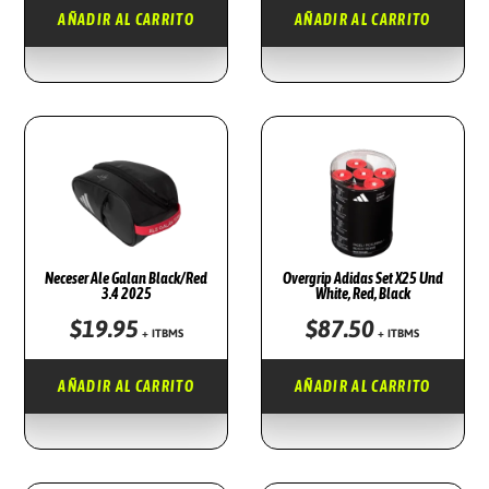
A
E
AÑADIR AL CARRITO
AÑADIR AL CARRITO
L
S
E
:
R
$
A
3
:
2
$
2
4
.
2
4
Neceser Ale Galan Black/Red
Overgrip Adidas Set X25 Und
9
6
3.4 2025
White, Red, Black
.
.
$
19.95
$
87.50
+ ITBMS
+ ITBMS
9
5
AÑADIR AL CARRITO
AÑADIR AL CARRITO
.