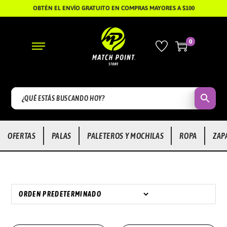
OBTÉN EL ENVÍO GRATUITO EN COMPRAS MAYORES A $100
0
S
S
A
A
L
L
T
T
A
A
R
R
OFERTAS
PALAS
PALETEROS Y MOCHILAS
ROPA
ZAP
A
A
L
L
A
C
N
O
A
N
V
T
E
E