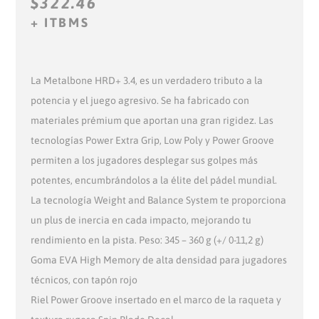
L
L
$
322.46
P
P
+ ITBMS
R
R
E
E
C
C
La Metalbone HRD+ 3.4, es un verdadero tributo a la
I
I
potencia y el juego agresivo. Se ha fabricado con
O
O
materiales prémium que aportan una gran rigidez. Las
O
A
tecnologías Power Extra Grip, Low Poly y Power Groove
R
C
permiten a los jugadores desplegar sus golpes más
I
T
potentes, encumbrándolos a la élite del pádel mundial.
G
U
La tecnología Weight and Balance System te proporciona
I
A
un plus de inercia en cada impacto, mejorando tu
N
L
rendimiento en la pista. Peso: 345 – 360 g (+/ 0-11,2 g)
A
E
Goma EVA High Memory de alta densidad para jugadores
L
S
técnicos, con tapón rojo
E
:
Riel Power Groove insertado en el marco de la raqueta y