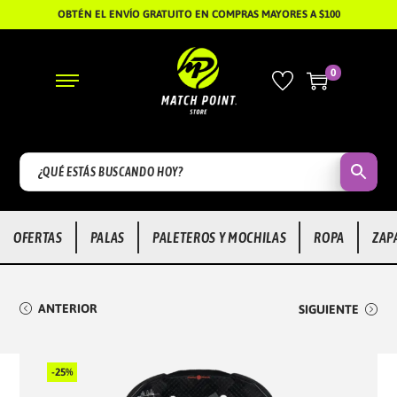
OBTÉN EL ENVÍO GRATUITO EN COMPRAS MAYORES A $100
0
S
S
A
A
L
L
T
T
A
A
R
R
OFERTAS
PALAS
PALETEROS Y MOCHILAS
ROPA
ZAP
A
A
L
L
A
C
ANTERIOR
SIGUIENTE
N
O
A
N
V
T
-25%
E
E