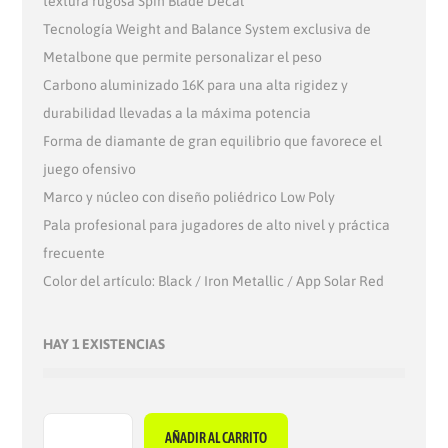
R
$
textura rugosa Spin Blade Decal
A
3
Tecnología Weight and Balance System exclusiva de
:
2
Metalbone que permite personalizar el peso
$
2
Carbono aluminizado 16K para una alta rigidez y
4
.
durabilidad llevadas a la máxima potencia
2
4
Forma de diamante de gran equilibrio que favorece el
9
6
juego ofensivo
.
.
Marco y núcleo con diseño poliédrico Low Poly
9
Pala profesional para jugadores de alto nivel y práctica
5
frecuente
.
Color del artículo: Black / Iron Metallic / App Solar Red
HAY 1 EXISTENCIAS
AÑADIR AL CARRITO