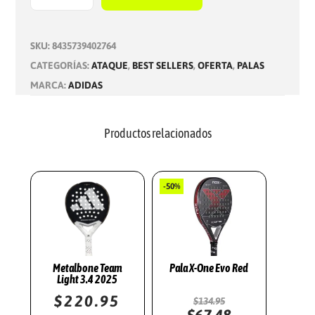
M
E
T
SKU:
8435739402764
A
CATEGORÍAS:
ATAQUE
,
BEST SELLERS
,
OFERTA
,
PALAS
L
MARCA:
ADIDAS
B
O
Productos relacionados
N
E
H
-50%
R
D
+
3
Metalbone Team
Pala X-One Evo Red
.
Light 3.4 2025
E
E
4
$
220.95
$
134.95