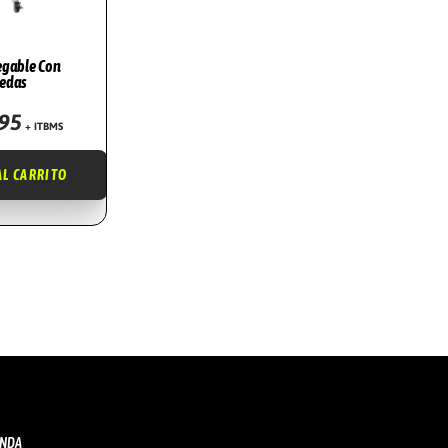
egable Con
edas
.95
+ ITBMS
AL CARRITO
IENDA