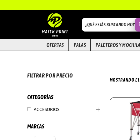
S
S
A
A
OFERTAS
PALAS
PALETEROS Y MOCHIL
L
L
T
T
A
A
R
R
FILTRAR POR PRECIO
MOSTRANDO EL
A
A
L
L
CATEGORÍAS
A
C
N
O
ACCESORIOS
A
N
V
T
MARCAS
E
E