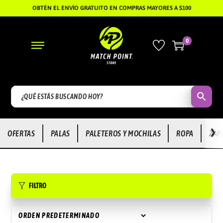
OBTÉN EL ENVÍO GRATUITO EN COMPRAS MAYORES A $100
0
S
S
A
A
L
L
T
T
A
A
R
R
›
OFERTAS
PALAS
PALETEROS Y MOCHILAS
ROPA
ZAP
A
A
L
L
A
C
N
O
FILTRO
A
N
V
T
E
E