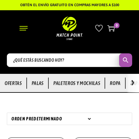
OBTÉN EL ENVÍO GRATUITO EN COMPRAS MAYORES A $100
0
S
S
A
A
L
L
T
T
A
A
R
R
›
OFERTAS
PALAS
PALETEROS Y MOCHILAS
ROPA
ZAP
A
A
L
L
A
C
N
O
A
N
V
T
E
E