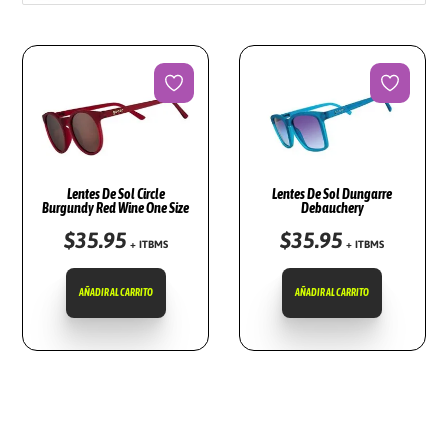
G
N
A
I
C
D
I
O
Ó
N
Lentes De Sol Circle
Lentes De Sol Dungarre
Burgundy Red Wine One Size
Debauchery
$
35.95
$
35.95
+ ITBMS
+ ITBMS
AÑADIR AL CARRITO
AÑADIR AL CARRITO