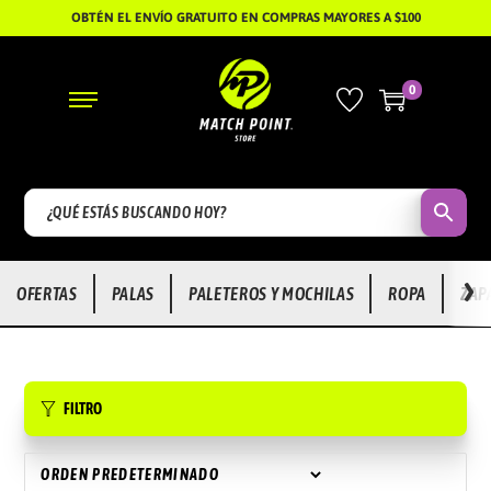
OBTÉN EL ENVÍO GRATUITO EN COMPRAS MAYORES A $100
0
S
S
A
A
L
L
T
T
A
A
R
R
›
OFERTAS
PALAS
PALETEROS Y MOCHILAS
ROPA
ZAP
A
A
L
L
A
C
N
O
FILTRO
A
N
V
T
E
E