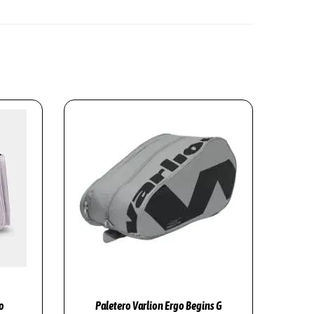
o
Paletero Varlion Ergo Begins G