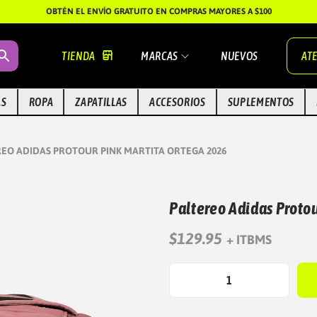
OBTÉN EL ENVÍO GRATUITO EN COMPRAS MAYORES A $100
TIENDA
MARCAS
NUEVOS
ATE
AS
ROPA
ZAPATILLAS
ACCESORIOS
SUPLEMENTOS
REO ADIDAS PROTOUR PINK MARTITA ORTEGA 2026
Paltereo Adidas Proto
$
129.95
+ ITBMS
P
A