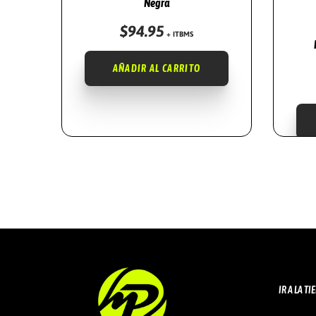
Negra
$
94.95
+ ITBMS
AÑADIR AL CARRITO
IR A LA T