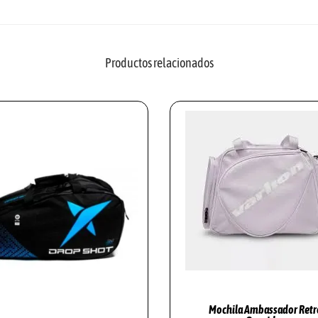
O
U
R
Productos relacionados
P
I
N
K
M
A
R
T
I
T
A
O
Mochila Ambassador Retr
R