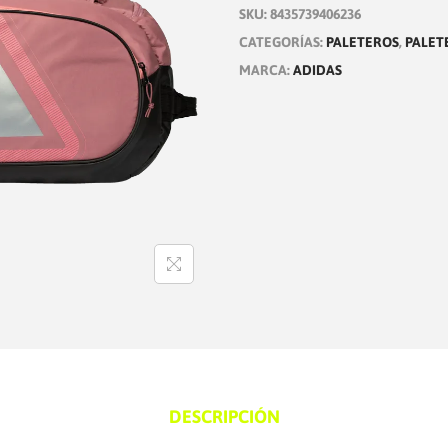
SKU:
8435739406236
L
CATEGORÍAS:
PALETEROS
,
PALET
T
MARCA:
ADIDAS
E
R
E
O
A
D
I
D
A
S
P
R
O
DESCRIPCIÓN
T