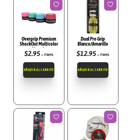
Overgrip Premium
Dual Pro Grip
ShockOut Multicolor
Blanco/Amarillo
Liso c/u
$
2.95
$
12.95
+ ITBMS
+ ITBMS
AÑADIR AL CARRITO
AÑADIR AL CARRITO