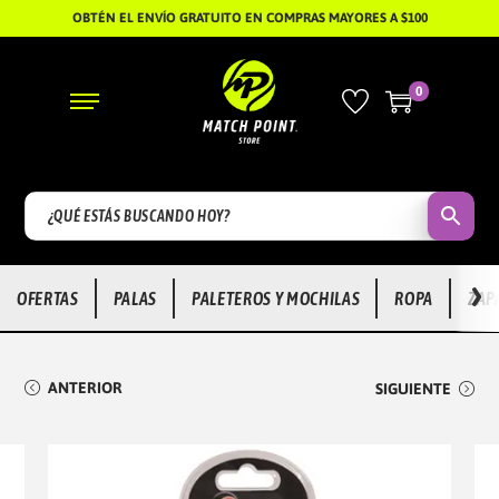
OBTÉN EL ENVÍO GRATUITO EN COMPRAS MAYORES A $100
0
S
S
A
A
L
L
T
T
A
A
R
R
›
OFERTAS
PALAS
PALETEROS Y MOCHILAS
ROPA
ZAP
A
A
L
L
A
C
ANTERIOR
SIGUIENTE
N
O
A
N
V
T
E
E