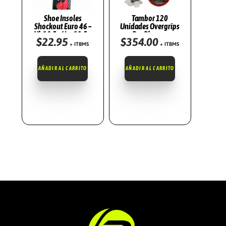
Shoe Insoles
Tambor 120
Shockout Euro 46 –
Unidades Overgrips
Uk 10,5 – Usa 11,5 –
Pro Blancos
$
22.95
$
354.00
Cm 29,5
+ ITBMS
+ ITBMS
AÑADIR AL CARRITO
AÑADIR AL CARRITO