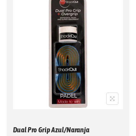
G
N
A
I
C
D
I
O
Ó
N
Dual Pro Grip Azul/Naranja