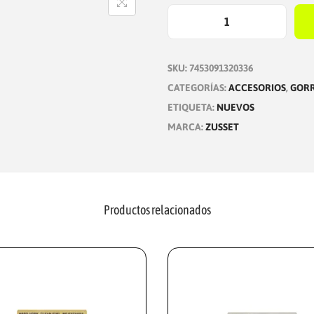
G
O
SKU:
7453091320336
R
CATEGORÍAS:
ACCESORIOS
,
GOR
R
ETIQUETA:
NUEVOS
A
MARCA:
ZUSSET
D
R
I
F
I
Productos relacionados
T
V
E
R
D