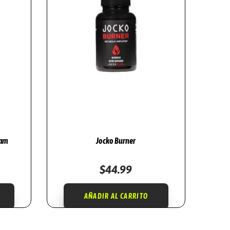
eam
Jocko Burner
$
44.99
AÑADIR AL CARRITO