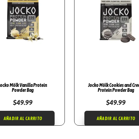
E
O
L
I
V
O
C
A
N
T
Jocko Mölk Vanilla Protein
Jocko Mölk Cookies and Cr
Powder Bag
Protein Powder Bag
I
D
$
49.99
$
49.99
A
D
AÑADIR AL CARRITO
AÑADIR AL CARRITO