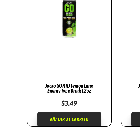
Jocko GO RTD Lemon Lime
Energy Type Drink 12oz
$
3.49
AÑADIR AL CARRITO