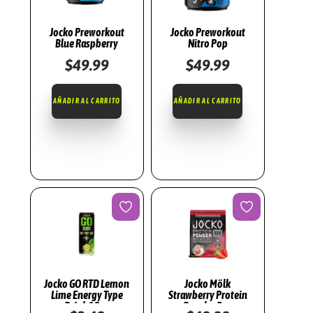
G
E
Jocko Preworkout
Jocko Preworkout
Blue Raspberry
Nitro Pop
E
$
49.99
$
49.99
N
E
AÑADIR AL CARRITO
AÑADIR AL CARRITO
R
G
Y
T
Y
P
E
D
R
I
Jocko GO RTD Lemon
Jocko Mölk
Lime Energy Type
Strawberry Protein
N
Drink 12oz
Powder Bag