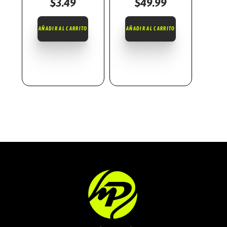
$
3.49
$
49.99
K
1
AÑADIR AL CARRITO
AÑADIR AL CARRITO
2
O
Z
C
A
N
T
I
D
A
D