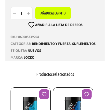
AÑADIR AL CARRITO
J
O
AÑADIR A LA LISTA DE DESEOS
C
SKU:
860005339204
K
CATEGORÍAS:
RENDIMIENTO Y FUERZA
,
SUPLEMENTOS
O
ETIQUETA:
NUEVOS
G
MARCA:
JOCKO
O
R
T
Productos relacionados
D
O
R
A
N