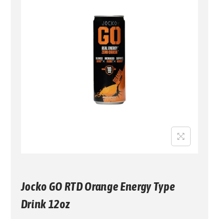
G
N
A
I
C
D
I
O
Ó
N
Jocko GO RTD Orange Energy Type
Drink 12oz