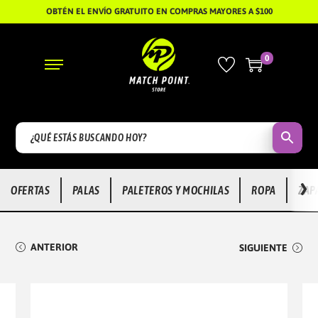
OBTÉN EL ENVÍO GRATUITO EN COMPRAS MAYORES A $100
0
S
S
A
A
L
L
T
T
A
A
R
R
›
OFERTAS
PALAS
PALETEROS Y MOCHILAS
ROPA
ZAP
A
A
L
L
A
C
ANTERIOR
SIGUIENTE
N
O
A
N
V
T
E
E