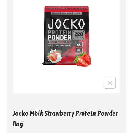
G
N
A
I
C
D
I
O
Ó
N
Jocko Mölk Strawberry Protein Powder
Bag