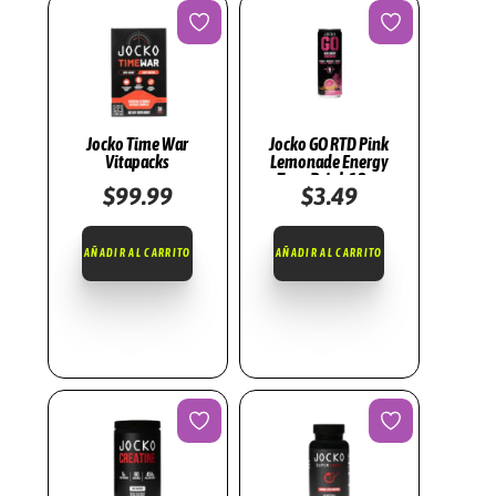
Jocko Time War
Jocko GO RTD Pink
Vitapacks
Lemonade Energy
Type Drink 12oz
$
99.99
$
3.49
AÑADIR AL CARRITO
AÑADIR AL CARRITO