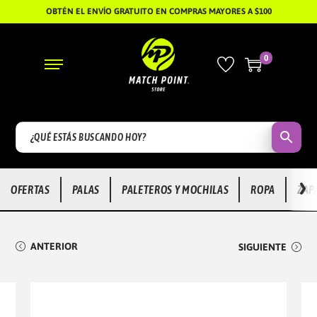
OBTÉN EL ENVÍO GRATUITO EN COMPRAS MAYORES A $100
0
S
S
A
A
L
L
T
T
A
A
R
R
›
OFERTAS
PALAS
PALETEROS Y MOCHILAS
ROPA
ZAP
A
A
L
L
A
C
ANTERIOR
SIGUIENTE
N
O
A
N
V
T
E
E