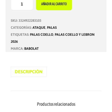
AÑADIR AL CARRITO
P
A
SKU:
3324922283103
L
CATEGORÍAS:
ATAQUE
,
PALAS
A
ETIQUETAS:
PALAS COELLO
,
PALAS COELLO Y LEBRON
B
2026
A
MARCA:
BABOLAT
B
O
L
A
DESCRIPCIÓN
T
V
I
P
Productos relacionados
E