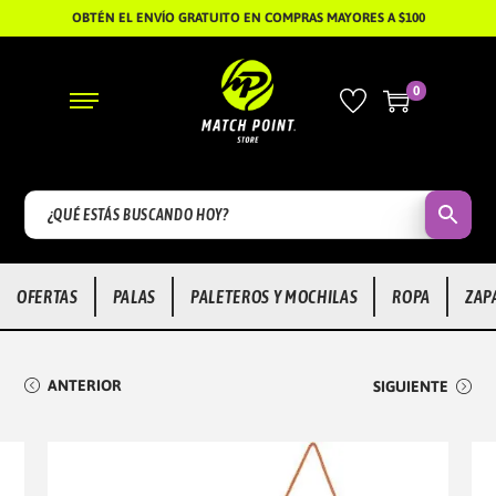
OBTÉN EL ENVÍO GRATUITO EN COMPRAS MAYORES A $100
0
S
S
A
A
L
L
T
T
A
A
R
R
OFERTAS
PALAS
PALETEROS Y MOCHILAS
ROPA
ZAP
A
A
L
L
A
C
ANTERIOR
SIGUIENTE
N
O
A
N
V
T
E
E