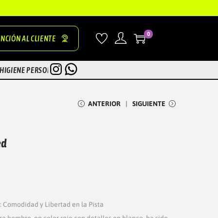
0
NCIÓN AL CLIENTE
INSTAGRAM
WHATSAPP
HIGIENE PERSONAL
ZONA TEST
ANTERIOR
SIGUIENTE
ed
 Comodidad y Libertad en la Pista
a hombre, en color rojo con detalles en blanco, ha sido