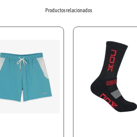
E
Productos relacionados
A
M
R
E
D
C
A
N
T
I
D
A
D