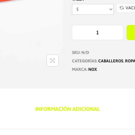
VAC
S
H
SKU:
N/D
O
CATEGORÍAS:
CABALLEROS
,
ROP
R
MARCA:
NOX
T
H
O
M
B
INFORMACIÓN ADICIONAL
R
E
T