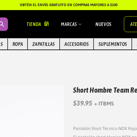
OBTÉN EL ENVÍO GRATUITO EN COMPRAS MAYORES A $100
TIENDA
MARCAS
NUEVOS
ATE
AS
ROPA
ZAPATILLAS
ACCESORIOS
SUPLEMENTOS
Short Hombre Team R
$
39.95
+ ITBMS
Pantalón Short Técnico NOX Rojo:
El pantalón short técnico NOX par