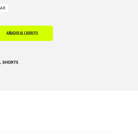
IAR
AÑADIR AL CARRITO
A
,
SHORTS