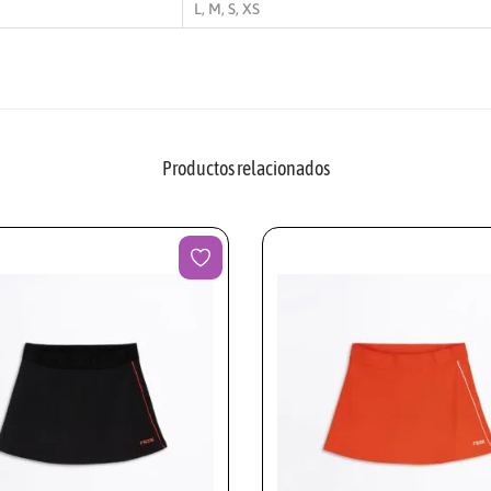
L, M, S, XS
T
E
A
M
B
Productos relacionados
L
A
C
K
M
U
J
E
R
C
A