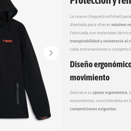
La nueva chaqueta softshell par
diseñada para ofrecer
máximo ren
Fabricada con materiales técnico
transpirabilidad y resistencia al 
cada entrenamiento o competici
Diseño ergonómico 
movimiento
Gracias a su
ajuste ergonómico
, 
movimientos, convirtiéndola en l
competiciones exigentes
.