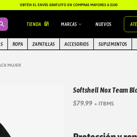
OBTÉN EL ENVÍO GRATUITO EN COMPRAS MAYORES A $100
TIENDA
MARCAS
NUEVOS
ATE
AS
ROPA
ZAPATILLAS
ACCESORIOS
SUPLEMENTOS
ACK MUJER
Softshell Nox Team Bl
$
79.99
+ ITBMS
Protección y ren