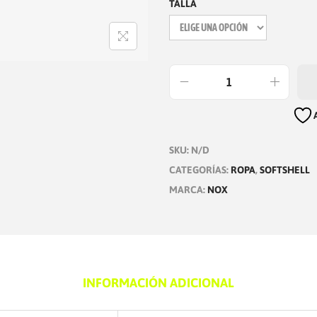
TALLA
S
O
F
SKU:
N/D
T
CATEGORÍAS:
ROPA
,
SOFTSHELL
S
MARCA:
NOX
H
E
L
L
N
INFORMACIÓN ADICIONAL
O
X