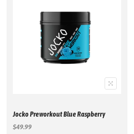
G
N
A
I
C
D
I
O
Ó
N
Jocko Preworkout Blue Raspberry
$
49.99