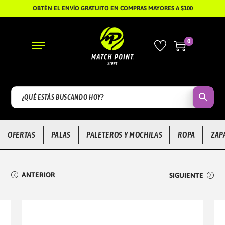
OBTÉN EL ENVÍO GRATUITO EN COMPRAS MAYORES A $100
0
S
S
A
A
L
L
T
T
A
A
R
R
OFERTAS
PALAS
PALETEROS Y MOCHILAS
ROPA
ZAP
A
A
L
L
A
C
ANTERIOR
SIGUIENTE
N
O
A
N
V
T
E
E