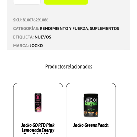
J
O
C
SKU:
810076291086
K
CATEGORÍAS:
RENDIMIENTO Y FUERZA
,
SUPLEMENTOS
O
ETIQUETA:
NUEVOS
P
MARCA:
JOCKO
R
E
Productos relacionados
W
O
R
K
O
U
T
Jocko GO RTD Pink
Jocko Greens Peach
B
Lemonade Energy
Type Drink 12oz