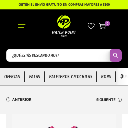
OBTÉN EL ENVÍO GRATUITO EN COMPRAS MAYORES A $100
0
S
S
A
A
L
L
T
T
A
A
R
R
›
OFERTAS
PALAS
PALETEROS Y MOCHILAS
ROPA
ZAP
A
A
L
L
A
C
ANTERIOR
SIGUIENTE
N
O
A
N
V
T
E
E