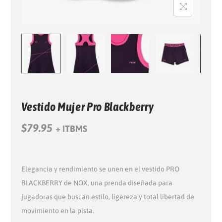
Vestido Mujer Pro Blackberry
$
79.95
+ ITBMS
Elegancia y rendimiento se unen en el vestido PRO
BLACKBERRY de NOX, una prenda diseñada para
jugadoras que buscan estilo, ligereza y total libertad de
movimiento en la pista.