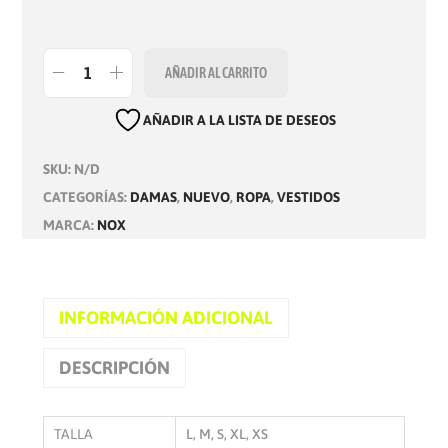
AÑADIR AL CARRITO
V
E
AÑADIR A LA LISTA DE DESEOS
S
SKU:
N/D
T
CATEGORÍAS:
DAMAS
,
NUEVO
,
ROPA
,
VESTIDOS
I
MARCA:
NOX
D
O
M
U
INFORMACIÓN ADICIONAL
J
DESCRIPCIÓN
E
R
P
TALLA
L, M, S, XL, XS