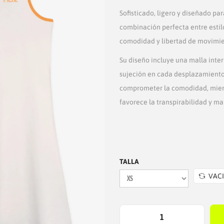
C
C
Sofisticado, ligero y diseñado par
I
I
combinación perfecta entre esti
O
O
comodidad y libertad de movimien
O
A
Su diseño incluye una malla inter
R
C
sujeción en cada desplazamiento. 
I
T
comprometer la comodidad, mient
G
U
favorece la transpirabilidad y ma
I
A
N
L
A
E
L
S
TALLA
E
:
VAC
R
$
A
5
:
9
$
.
V