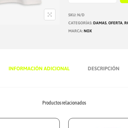
7
9
E
9
6
SKU:
N/D
S
.
.
CATEGORÍAS:
DAMAS
,
OFERTA
,
R
T
9
MARCA:
NOX
I
5
D
.
O
M
U
INFORMACIÓN ADICIONAL
DESCRIPCIÓN
J
E
R
P
Productos relacionados
R
O
V
A