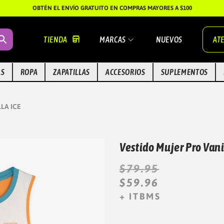
OBTÉN EL ENVÍO GRATUITO EN COMPRAS MAYORES A $100
TIENDA
MARCAS
NUEVOS
ATE
AS
ROPA
ZAPATILLAS
ACCESORIOS
SUPLEMENTOS
LA ICE
Vestido Mujer Pro Vani
E
E
$
79.95
L
L
$
59.96
P
P
+ ITBMS
R
R
E
E